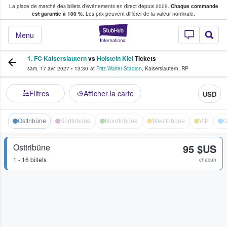
La place de marché des billets d’événements en direct depuis 2009.
Chaque commande
s fans achètent et vendent des billets
est garantie à 100 %.
Les prix peuvent différer de la valeur nominale.
StubHub - Où les f
Menu
1. FC Kaiserslautern
vs
Holstein Kiel
Tickets
sam. 17 avr. 2027
•
13:30
at
Fritz-Walter-Stadion
,
Kaiserslautern
,
RP
Filtres
Afficher la carte
USD
Osttribüne
Südtribüne
Nordtribüne
Westtribüne
VIP
G
Osttribüne
95 $US
1 - 16 billets
chacun