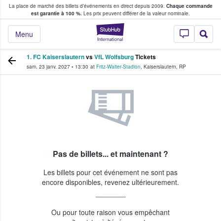
La place de marché des billets d’événements en direct depuis 2009.
Chaque commande
s fans achètent et vendent des billets
est garantie à 100 %.
Les prix peuvent différer de la valeur nominale.
StubHub - Où les f
Menu
1. FC Kaiserslautern
vs
VfL Wolfsburg
Tickets
sam. 23 janv. 2027
•
13:30
at
Fritz-Walter-Stadion
,
Kaiserslautern
,
RP
Pas de billets... et maintenant ?
Les billets pour cet événement ne sont pas
encore disponibles, revenez ultérieurement.
Ou pour toute raison vous empêchant