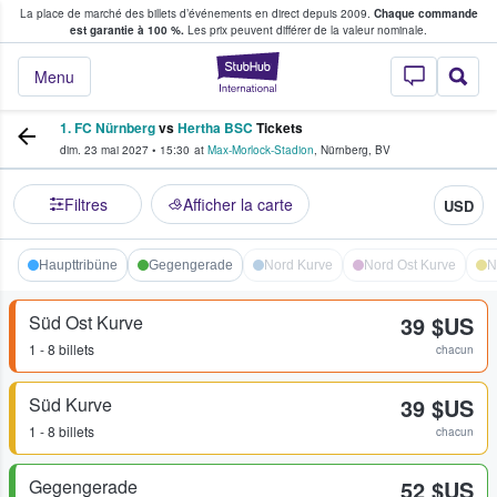
La place de marché des billets d’événements en direct depuis 2009.
Chaque commande
s fans achètent et vendent des billets
est garantie à 100 %.
Les prix peuvent différer de la valeur nominale.
StubHub - Où les f
Menu
1. FC Nürnberg
vs
Hertha BSC
Tickets
dim. 23 mai 2027
•
15:30
at
Max-Morlock-Stadion
,
Nürnberg
,
BV
Filtres
Afficher la carte
USD
Haupttribüne
Gegengerade
Nord Kurve
Nord Ost Kurve
N
Süd Ost Kurve
39 $US
1 - 8 billets
chacun
Süd Kurve
39 $US
1 - 8 billets
chacun
Gegengerade
52 $US