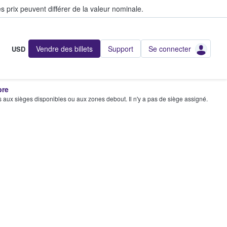
s prix peuvent différer de la valeur nominale.
Vendre des billets
Support
Se connecter
USD
bre
s aux sièges disponibles ou aux zones debout. Il n'y a pas de siège assigné.