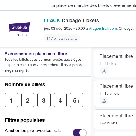
La place de marché des billets d’événement
6LACK
Chicago Tickets
StubHub - Où les fans achètent e
jeu. 03 déc. 2026
•
20:00
à
Aragon Ballroom
,
Chicago
,
I
147 billets restants
Événement en placement libre
Placement libre
Tous les billets vous donnent accès aux sièges
1 - 4 billets
disponibles ou aux zones debout. Il n'y a pas de
siège assigné.
Nombre de billets
Placement libre
1 - 10 billets
1
2
3
4
5+
Placement libre
Filtres populaires
1 - 4 billets
Afficher les prix avec les frais