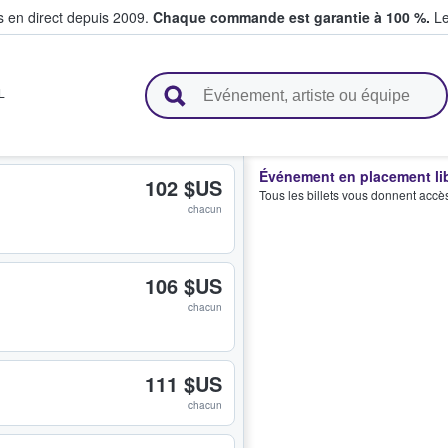
s en direct depuis 2009.
Chaque commande est garantie à 100 %.
Le
t vendent des billets
L
Événement en placement li
102 $US
Tous les billets vous donnent accè
chacun
106 $US
chacun
111 $US
chacun