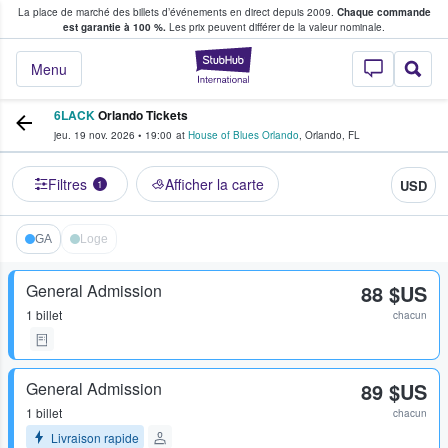
La place de marché des billets d’événements en direct depuis 2009.
Chaque commande
s fans achètent et vendent des billets
est garantie à 100 %.
Les prix peuvent différer de la valeur nominale.
StubHub - Où les f
Menu
6LACK
Orlando Tickets
jeu. 19 nov. 2026
•
19:00
at
House of Blues Orlando
,
Orlando
,
FL
Filtres
Afficher la carte
USD
1
GA
Loge
General Admission
88 $US
1 billet
chacun
General Admission
89 $US
1 billet
chacun
Livraison rapide