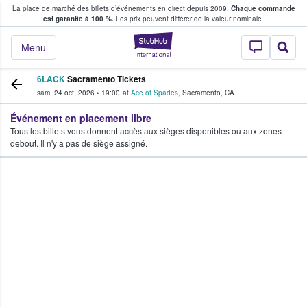
La place de marché des billets d’événements en direct depuis 2009.
Chaque commande
s fans achètent et vendent des billets
est garantie à 100 %.
Les prix peuvent différer de la valeur nominale.
StubHub - Où les f
Menu
6LACK
Sacramento Tickets
sam. 24 oct. 2026
•
19:00
at
Ace of Spades
,
Sacramento
,
CA
Événement en placement libre
Tous les billets vous donnent accès aux sièges disponibles ou aux zones
debout. Il n'y a pas de siège assigné.