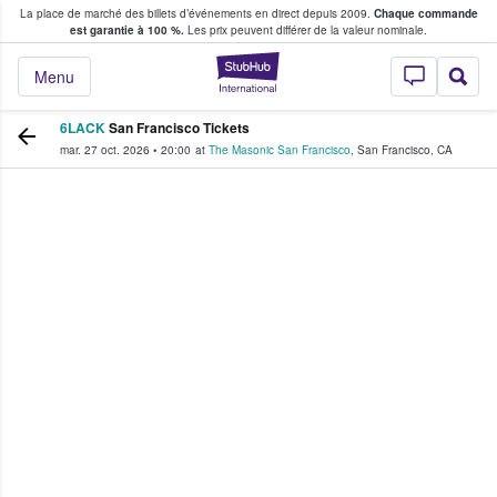
La place de marché des billets d’événements en direct depuis 2009.
Chaque commande
s fans achètent et vendent des billets
est garantie à 100 %.
Les prix peuvent différer de la valeur nominale.
StubHub - Où les f
Menu
6LACK
San Francisco Tickets
mar. 27 oct. 2026
•
20:00
at
The Masonic San Francisco
,
San Francisco
,
CA