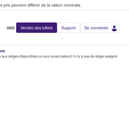
s prix peuvent différer de la valeur nominale.
Vendre des billets
Support
Se connecter
USD
bre
s aux sièges disponibles ou aux zones debout. Il n'y a pas de siège assigné.