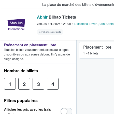
La place de marché des billets d’événement
Abhir
Bilbao Tickets
StubHub - Où les fans achètent e
ven. 30 oct. 2026
•
21:00
à
Discoteca Fever (Sala Santa
4 billets restants
Événement en placement libre
Placement libre
Tous les billets vous donnent accès aux sièges
1 - 4 billets
disponibles ou aux zones debout. Il n'y a pas de
siège assigné.
Nombre de billets
1
2
3
4
Filtres populaires
Afficher les prix avec les frais