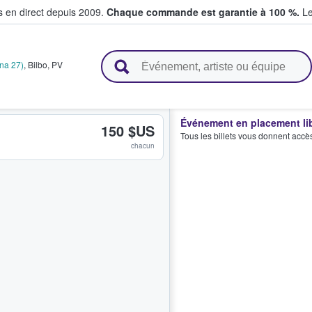
s en direct depuis 2009.
Chaque commande est garantie à 100 %.
Le
t vendent des billets
na 27)
,
Bilbo
,
PV
Événement en placement li
150 $US
Tous les billets vous donnent accè
chacun