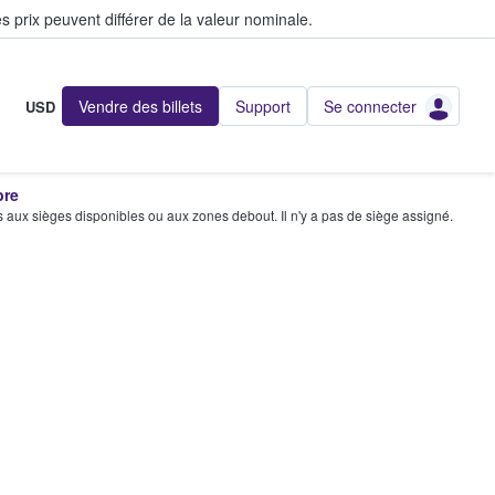
s prix peuvent différer de la valeur nominale.
Vendre des billets
Support
Se connecter
USD
bre
s aux sièges disponibles ou aux zones debout. Il n'y a pas de siège assigné.