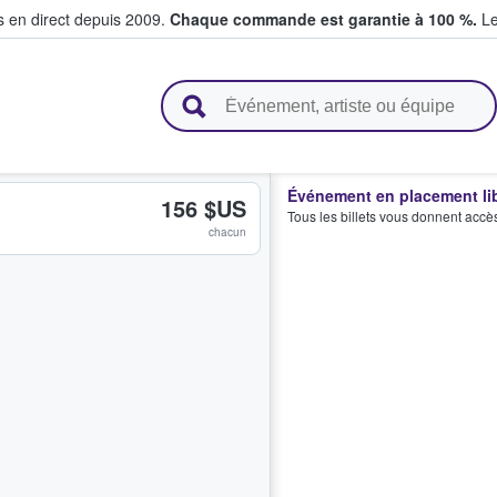
s en direct depuis 2009.
Chaque commande est garantie à 100 %.
Le
t vendent des billets
Événement en placement li
156 $US
Tous les billets vous donnent accè
chacun