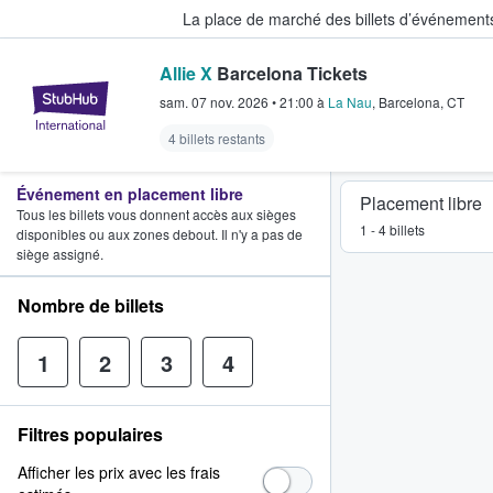
La place de marché des billets d’événement
Allie X
Barcelona Tickets
StubHub - Où les fans achètent e
sam. 07 nov. 2026
•
21:00
à
La Nau
,
Barcelona
,
CT
4 billets restants
Événement en placement libre
Placement libre
Tous les billets vous donnent accès aux sièges
1 - 4 billets
disponibles ou aux zones debout. Il n'y a pas de
siège assigné.
Nombre de billets
1
2
3
4
Filtres populaires
Afficher les prix avec les frais