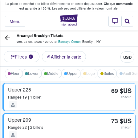
La place de marché des billets d’événements en direct depuis 2009.
Chaque commande
s fans achètent et vendent des billets
est garantie à 100 %.
Les prix peuvent différer de la valeur nominale.
StubHub - Où les f
Menu
Arcangel Brooklyn Tickets
ven. 23 oct. 2026
•
20:00
at
Barclays Center
,
Brooklyn
,
NY
Filtres
Afficher la carte
USD
1
Floor
Lower
Middle
Upper
Loge
Suites
Vault Sui
Upper 225
69 $US
Rangée
19
1 billet
chacun
Upper 209
73 $US
Rangée
22
2 billets
chacun