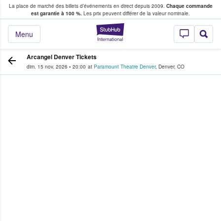
La place de marché des billets d’événements en direct depuis 2009.
Chaque commande
s fans achètent et vendent des billets
est garantie à 100 %.
Les prix peuvent différer de la valeur nominale.
StubHub - Où les f
Menu
Arcangel Denver Tickets
dim. 15 nov. 2026
•
20:00
at
Paramount Theatre Denver
,
Denver
,
CO