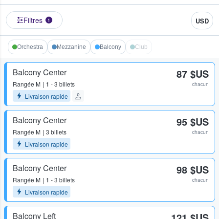
Filtres
USD
1
Orchestra
Mezzanine
Balcony
Club
Balcony Center
87 $US
Rangée
M
1 - 3 billets
chacun
Livraison rapide
Balcony Center
95 $US
Rangée
M
3 billets
chacun
Livraison rapide
Balcony Center
98 $US
Rangée
M
1 - 3 billets
chacun
Livraison rapide
Balcony Left
121 $US