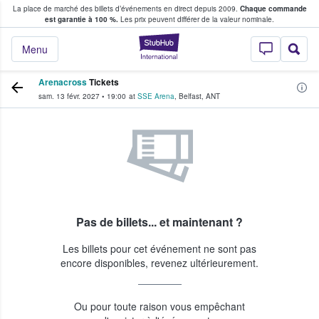
La place de marché des billets d’événements en direct depuis 2009.
Chaque commande
s fans achètent et vendent des billets
est garantie à 100 %.
Les prix peuvent différer de la valeur nominale.
StubHub - Où les f
Menu
Arenacross
Tickets
sam. 13 févr. 2027
•
19:00
at
SSE Arena
,
Belfast
,
ANT
Pas de billets... et maintenant ?
Les billets pour cet événement ne sont pas
encore disponibles, revenez ultérieurement.
Ou pour toute raison vous empêchant