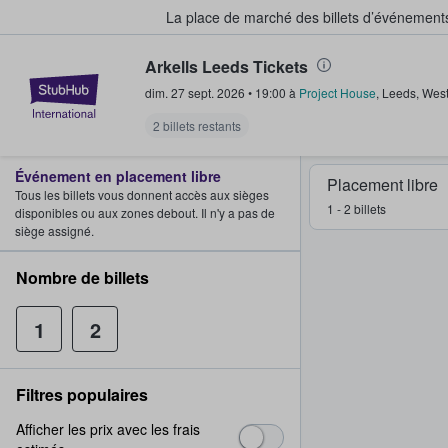
La place de marché des billets d’événement
Arkells Leeds Tickets
StubHub - Où les fans achètent e
dim. 27 sept. 2026
•
19:00
à
Project House
,
Leeds
,
West
2 billets restants
Événement en placement libre
Placement libre
Tous les billets vous donnent accès aux sièges
1 - 2 billets
disponibles ou aux zones debout. Il n'y a pas de
siège assigné.
Nombre de billets
1
2
Filtres populaires
Afficher les prix avec les frais