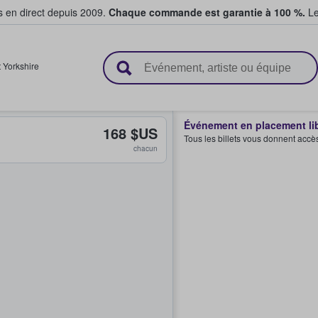
s en direct depuis 2009.
Chaque commande est garantie à 100 %.
Le
t vendent des billets
 Yorkshire
Événement en placement li
168 $US
Tous les billets vous donnent accè
chacun