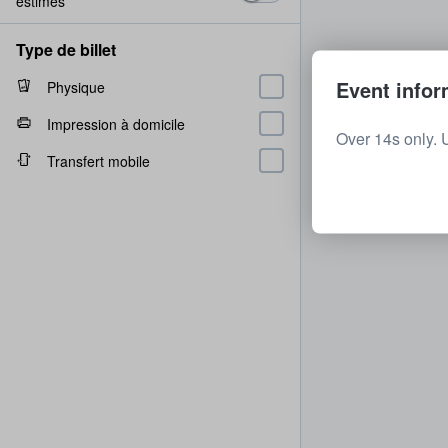
estimés
Type de billet
Event infor
Physique
Impression à domicile
Over 14s only. 
Transfert mobile