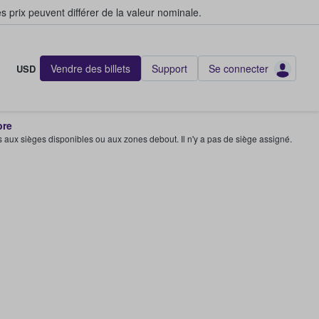
s prix peuvent différer de la valeur nominale.
Vendre des billets
Support
Se connecter
USD
bre
s aux sièges disponibles ou aux zones debout. Il n'y a pas de siège assigné.