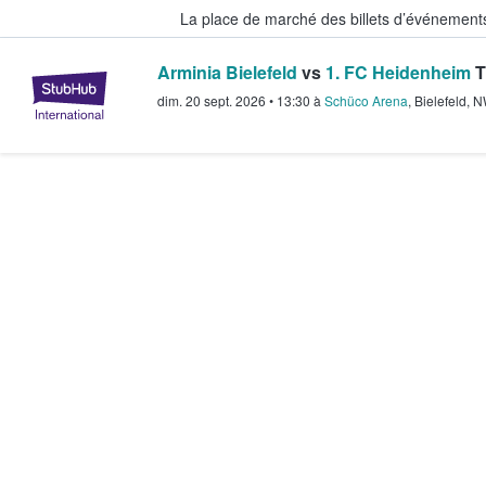
La place de marché des billets d’événement
Arminia Bielefeld
vs
1. FC Heidenheim
T
StubHub - Où les fans achètent e
dim. 20 sept. 2026
•
13:30
à
Schüco Arena
,
Bielefeld
,
N