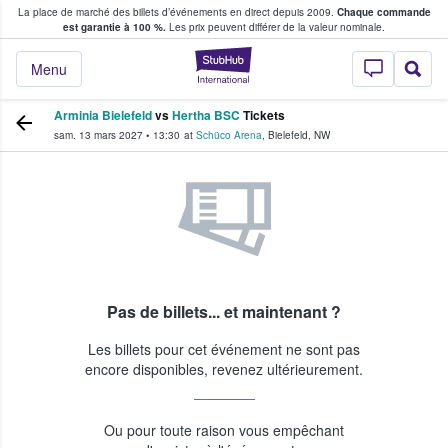
La place de marché des billets d’événements en direct depuis 2009.
Chaque commande
s fans achètent et vendent des billets
est garantie à 100 %.
Les prix peuvent différer de la valeur nominale.
StubHub - Où les f
Menu
Arminia Bielefeld
vs
Hertha BSC
Tickets
sam. 13 mars 2027
•
13:30
at
Schüco Arena
,
Bielefeld
,
NW
Pas de billets... et maintenant ?
Les billets pour cet événement ne sont pas
encore disponibles, revenez ultérieurement.
Ou pour toute raison vous empêchant