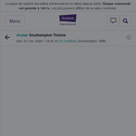
La place de marché des billets d’événements en direct depuis 2009.
Chaque commande
s fans achètent et vendent des billets
est garantie à 100 %.
Les prix peuvent différer de la valeur nominale.
StubHub - Où les f
Menu
Avatar
Southampton Tickets
sam. 21 nov. 2026
•
19:30
at
O2 Guildhall
,
Southampton
,
HAM