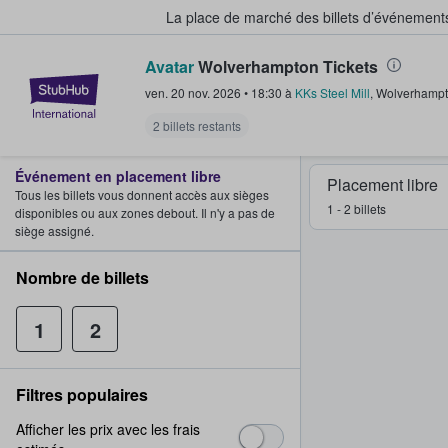
La place de marché des billets d’événement
Avatar
Wolverhampton Tickets
StubHub - Où les fans achètent e
ven. 20 nov. 2026
•
18:30
à
KKs Steel Mill
,
Wolverhamp
2 billets restants
Événement en placement libre
Placement libre
Tous les billets vous donnent accès aux sièges
1 - 2 billets
disponibles ou aux zones debout. Il n'y a pas de
siège assigné.
Nombre de billets
1
2
Filtres populaires
Afficher les prix avec les frais