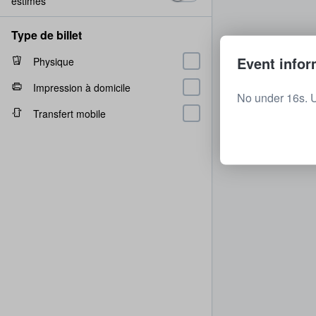
estimés
Type de billet
Event infor
Physique
Impression à domicile
No under 16s. 
Transfert mobile