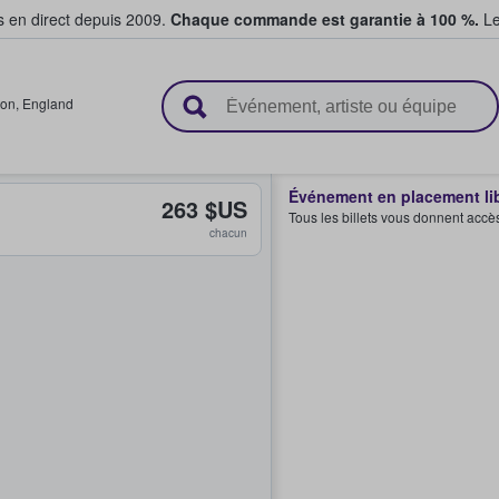
s en direct depuis 2009.
Chaque commande est garantie à 100 %.
Le
t vendent des billets
ton
,
England
Événement en placement li
263 $US
Tous les billets vous donnent accè
chacun