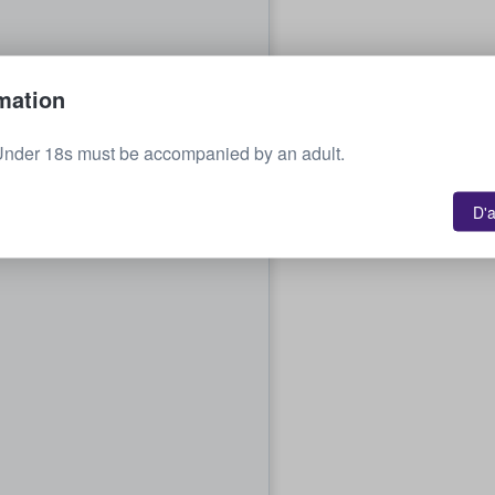
mation
Under 18s must be accompanied by an adult.
D'