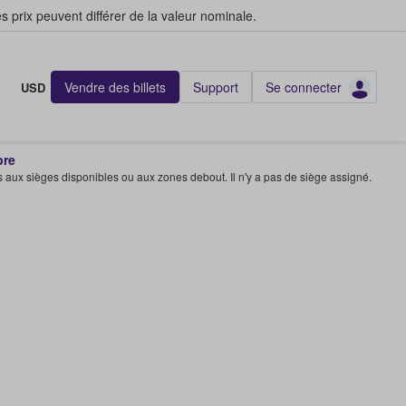
s prix peuvent différer de la valeur nominale.
Vendre des billets
Support
Se connecter
USD
bre
s aux sièges disponibles ou aux zones debout. Il n'y a pas de siège assigné.