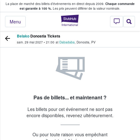
La place de marché des billets d’événements en direct depuis 2009.
Chaque commande
s fans achètent et vendent des billets
est garantie à 100 %.
Les prix peuvent différer de la valeur nominale.
StubHub - Où les f
Menu
Belako
Donostia Tickets
sam. 29 mai 2027
•
21:00
at
Dabadaba
,
Donostia
,
PV
Pas de billets... et maintenant ?
Les billets pour cet événement ne sont pas
encore disponibles, revenez ultérieurement.
Ou pour toute raison vous empêchant