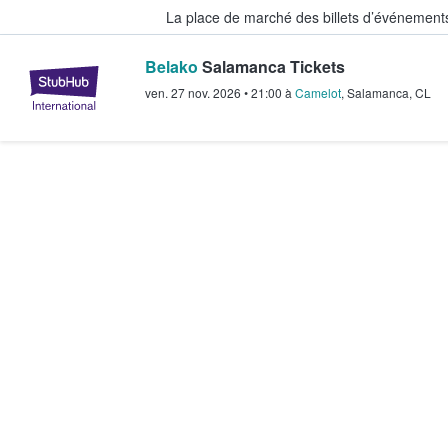
La place de marché des billets d’événement
Belako
Salamanca Tickets
StubHub - Où les fans achètent e
ven. 27 nov. 2026
•
21:00
à
Camelot
,
Salamanca
,
CL