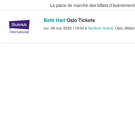
La place de marché des billets d’événement
Beth Hart
Oslo Tickets
StubHub - Où les fans achètent e
lun. 09 nov. 2026
•
19:00
à
Sentrum Scene
,
Oslo
,
Østlan