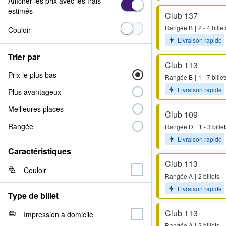
Afficher les prix avec les frais
estimés
Club 137
Rangée
B
2 - 4 billet
Couloir
Livraison rapide
Trier par
Club 113
Prix le plus bas
Rangée
B
1 - 7 billet
Livraison rapide
Plus avantageux
Meilleures places
Club 109
Rangée
Rangée
D
1 - 3 bille
Livraison rapide
Caractéristiques
Club 113
Couloir
Rangée
A
2 billets
Livraison rapide
Type de billet
Club 113
Impression à domicile
Rangée
A
2 billets