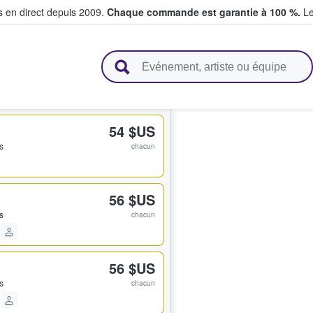
s en direct depuis 2009.
Chaque commande est garantie à 100 %.
Le
t vendent des billets
54 $US
ts
chacun
56 $US
ts
chacun
56 $US
ts
chacun