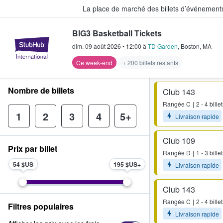
La place de marché des billets d’événement
BIG3 Basketball Tickets
StubHub - Où les fans achètent e
dim. 09 août 2026
•
12:00
à
TD Garden
,
Boston
,
MA
Ce week-end
+ 200 billets restants
Nombre de billets
Club 143
Rangée
C
2 - 4 bille
1
2
3
4
5+
Livraison rapide
Club 109
Prix par billet
Rangée
D
1 - 3 bille
54 $US
195 $US
Livraison rapide
Club 143
Rangée
C
2 - 4 bille
Filtres populaires
Livraison rapide