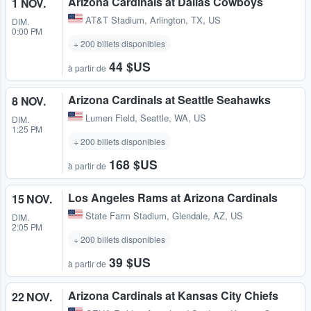
Arizona Cardinals at Dallas Cowboys
1 NOV.
AT&T Stadium
,
Arlington, TX, US
DIM.
0:00 PM
+ 200 billets disponibles
44 $US
à partir de
Arizona Cardinals at Seattle Seahawks
8 NOV.
Lumen Field
,
Seattle, WA, US
DIM.
1:25 PM
+ 200 billets disponibles
168 $US
à partir de
Los Angeles Rams at Arizona Cardinals
15 NOV.
State Farm Stadium
,
Glendale, AZ, US
DIM.
2:05 PM
+ 200 billets disponibles
39 $US
à partir de
Arizona Cardinals at Kansas City Chiefs
22 NOV.