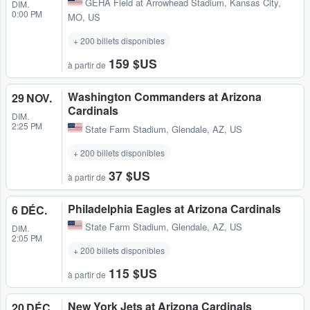
GEHA Field at Arrowhead Stadium
,
Kansas City,
DIM.
0:00 PM
MO, US
+ 200 billets disponibles
159 $US
à partir de
Washington Commanders at Arizona
29 NOV.
Cardinals
DIM.
2:25 PM
State Farm Stadium
,
Glendale, AZ, US
+ 200 billets disponibles
37 $US
à partir de
Philadelphia Eagles at Arizona Cardinals
6 DÉC.
State Farm Stadium
,
Glendale, AZ, US
DIM.
2:05 PM
+ 200 billets disponibles
115 $US
à partir de
New York Jets at Arizona Cardinals
20 DÉC.