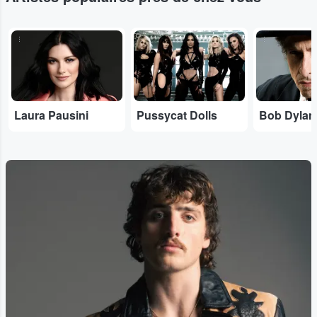
...
...
...
Laura Pausini
Pussycat Dolls
Bob Dylan