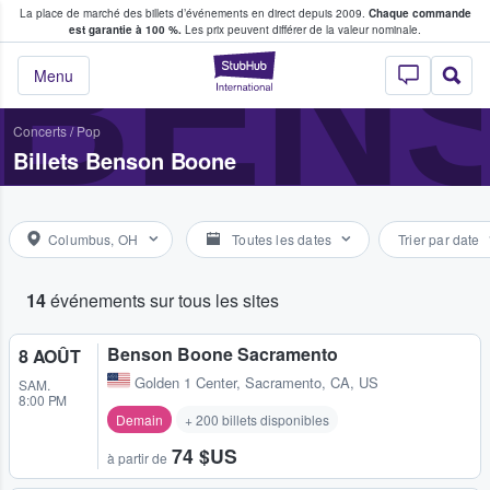
La place de marché des billets d’événements en direct depuis 2009.
Chaque commande
s fans achètent et vendent des billets
BEN
est garantie à 100 %.
Les prix peuvent différer de la valeur nominale.
StubHub - Où les f
Menu
Concerts
/
Pop
Billets Benson Boone
Columbus, OH
Toutes les dates
Trier par date
14
événements sur tous les sites
Benson Boone Sacramento
8 AOÛT
Golden 1 Center
,
Sacramento, CA, US
SAM.
8:00 PM
Demain
+ 200 billets disponibles
74 $US
à partir de