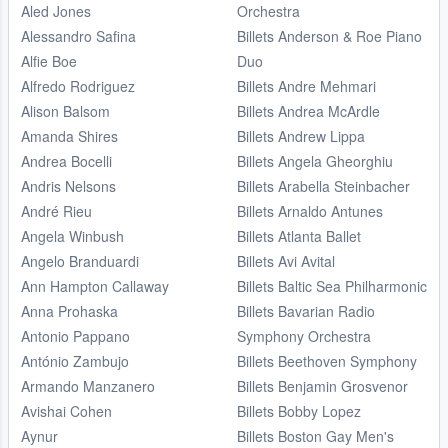
Aled Jones
Orchestra
Alessandro Safina
Billets Anderson & Roe Piano
Alfie Boe
Duo
Alfredo Rodriguez
Billets Andre Mehmari
Alison Balsom
Billets Andrea McArdle
Amanda Shires
Billets Andrew Lippa
Andrea Bocelli
Billets Angela Gheorghiu
Andris Nelsons
Billets Arabella Steinbacher
André Rieu
Billets Arnaldo Antunes
Angela Winbush
Billets Atlanta Ballet
Angelo Branduardi
Billets Avi Avital
Ann Hampton Callaway
Billets Baltic Sea Philharmonic
Anna Prohaska
Billets Bavarian Radio
Antonio Pappano
Symphony Orchestra
António Zambujo
Billets Beethoven Symphony
Armando Manzanero
Billets Benjamin Grosvenor
Avishai Cohen
Billets Bobby Lopez
Aynur
Billets Boston Gay Men's