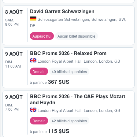
David Garrett Schwetzingen
8 AOÛT
Schlossgarten Schwetzingen
,
Schwetzingen, BW,
SAM.
8:00 PM
DE
Aujourd'hui
Aucun billet disponible
BBC Proms 2026 - Relaxed Prom
9 AOÛT
London Royal Albert Hall
,
London, London, GB
DIM.
11:00 AM
Demain
40 billets disponibles
367 $US
à partir de
BBC Proms 2026 - The OAE Plays Mozart
9 AOÛT
and Haydn
DIM.
7:00 PM
London Royal Albert Hall
,
London, London, GB
Demain
42 billets disponibles
115 $US
à partir de