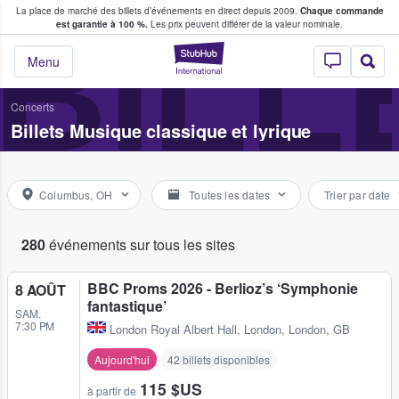
La place de marché des billets d’événements en direct depuis 2009.
Chaque commande
s fans achètent et vendent des billets
BILL
est garantie à 100 %.
Les prix peuvent différer de la valeur nominale.
StubHub - Où les f
Menu
Concerts
Billets Musique classique et lyrique
Columbus, OH
Toutes les dates
Trier par date
280
événements sur tous les sites
BBC Proms 2026 - Berlioz’s ‘Symphonie
8 AOÛT
fantastique’
SAM.
7:30 PM
London Royal Albert Hall
,
London, London, GB
Aujourd'hui
42 billets disponibles
115 $US
à partir de