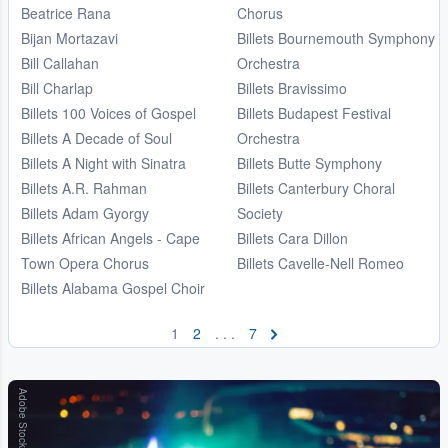
Beatrice Rana
Chorus
Bijan Mortazavi
Billets Bournemouth Symphony
Bill Callahan
Orchestra
Bill Charlap
Billets Bravissimo
Billets 100 Voices of Gospel
Billets Budapest Festival
Billets A Decade of Soul
Orchestra
Billets A Night with Sinatra
Billets Butte Symphony
Billets A.R. Rahman
Billets Canterbury Choral
Billets Adam Gyorgy
Society
Billets African Angels - Cape
Billets Cara Dillon
Town Opera Chorus
Billets Cavelle-Nell Romeo
Billets Alabama Gospel Choir
1
2
. . .
7
Adobe Stock