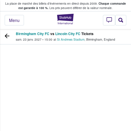
La place de marché des billets d’événements en direct depuis 2009.
Chaque commande
s fans achètent et vendent des billets
est garantie à 100 %.
Les prix peuvent différer de la valeur nominale.
StubHub - Où les f
Menu
Birmingham City FC
vs
Lincoln City FC
Tickets
sam. 23 janv. 2027
•
15:00
at
St Andrews Stadium
,
Birmingham
,
England