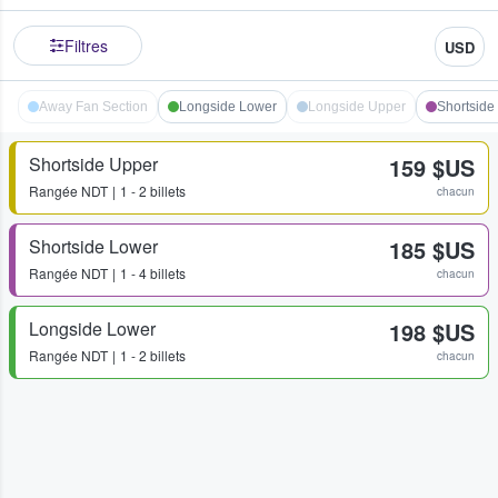
Filtres
USD
Away Fan Section
Longside Lower
Longside Upper
Shortside
Shortside Upper
159 $US
Rangée
NDT
1 - 2 billets
chacun
Shortside Lower
185 $US
Rangée
NDT
1 - 4 billets
chacun
Longside Lower
198 $US
Rangée
NDT
1 - 2 billets
chacun