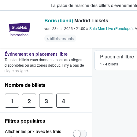
La place de marché des billets d’événement
Boris (band)
Madrid Tickets
StubHub - Où les fans achètent e
ven. 23 oct. 2026
•
21:00
à
Sala Mon Live (Penelope)
,
M
4 billets restants
Événement en placement libre
Placement libre
Tous les billets vous donnent accès aux sièges
1 - 4 billets
disponibles ou aux zones debout. Il n'y a pas de
siège assigné.
Nombre de billets
1
2
3
4
Filtres populaires
Afficher les prix avec les frais