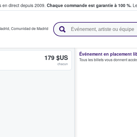
s en direct depuis 2009.
Chaque commande est garantie à 100 %.
Le
t vendent des billets
adrid
,
Comunidad de Madrid
Événement en placement li
179 $US
Tous les billets vous donnent accè
chacun