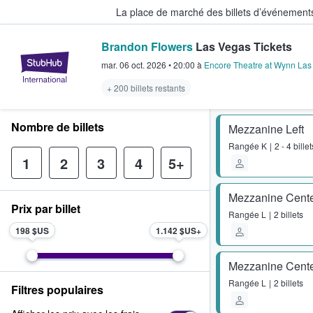
La place de marché des billets d’événement
Brandon Flowers
Las Vegas Tickets
StubHub - Où les fans achètent e
mar. 06 oct. 2026
•
20:00
à
Encore Theatre at Wynn Las
+ 200 billets restants
Nombre de billets
Mezzanine Left
Rangée
K
2 - 4 billet
1
2
3
4
5+
Mezzanine Cent
Prix par billet
Rangée
L
2 billets
198 $US
1.142 $US
Mezzanine Cent
Rangée
L
2 billets
Filtres populaires