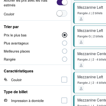
Afficher les prix avec les frais
estimés
Mezzanine Left
Rangée
J
2 billets
Couloir
Trier par
Mezzanine Left
Prix le plus bas
Rangée
G
2 billets
Plus avantageux
Meilleures places
Mezzanine Cent
Rangée
Rangée
J
2 - 4 billet
Caractéristiques
Mezzanine Left
Couloir
Rangée
J
2 - 4 billet
Type de billet
Mezzanine Cent
Impression à domicile
Rangée
L
1 - 3 billet