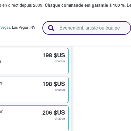
s en direct depuis 2009.
Chaque commande est garantie à 100 %.
Le
t vendent des billets
 Vegas
,
Las Vegas
,
NV
198 $US
s
chacun
er
198 $US
chacun
er
206 $US
chacun