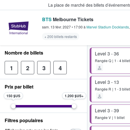
La place de marché des billets d’événement
BTS
Melbourne Tickets
StubHub - Où les fans achètent e
sam. 13 févr. 2027
•
17:00
à
Marvel Stadium Docklands
+ 200 billets restants
Nombre de billets
Level 3 - 36
Rangée
Q
1 - 4 bille
1
2
3
4
Level 3 - 13
Prix par billet
Rangée
R
1 - 3 bille
150 $US
1.200 $US
Level 3 - 39
Rangée
V
1 billet
Filtres populaires