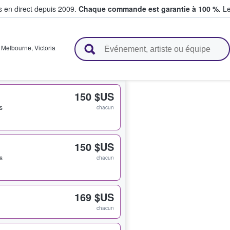
s en direct depuis 2009.
Chaque commande est garantie à 100 %.
Le
t vendent des billets
,
Melbourne
,
Victoria
150 $US
ts
chacun
150 $US
ts
chacun
169 $US
chacun