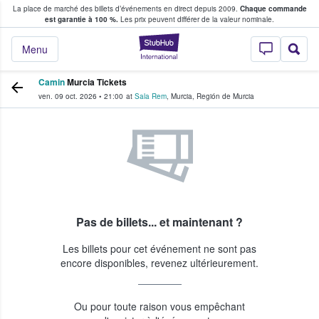
La place de marché des billets d’événements en direct depuis 2009.
Chaque commande
s fans achètent et vendent des billets
est garantie à 100 %.
Les prix peuvent différer de la valeur nominale.
StubHub - Où les f
Menu
Camin
Murcia Tickets
ven. 09 oct. 2026
•
21:00
at
Sala Rem
,
Murcia
,
Región de Murcia
Pas de billets... et maintenant ?
Les billets pour cet événement ne sont pas
encore disponibles, revenez ultérieurement.
Ou pour toute raison vous empêchant