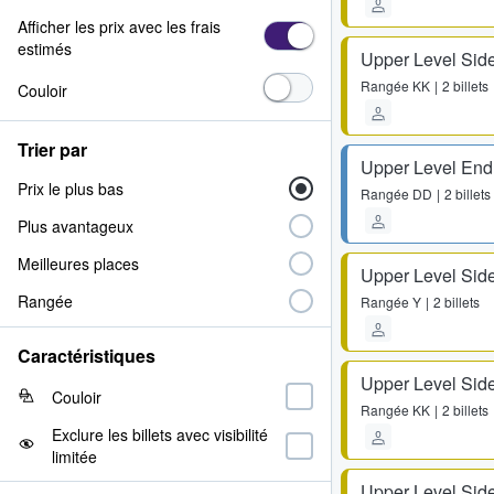
Afficher les prix avec les frais
estimés
Upper Level Side
Rangée
KK
2 billets
Couloir
Trier par
Upper Level End
Prix le plus bas
Rangée
DD
2 billets
Plus avantageux
Meilleures places
Upper Level Side
Rangée
Rangée
Y
2 billets
Caractéristiques
Upper Level Side
Couloir
Rangée
KK
2 billets
Exclure les billets avec visibilité
limitée
Upper Level Side