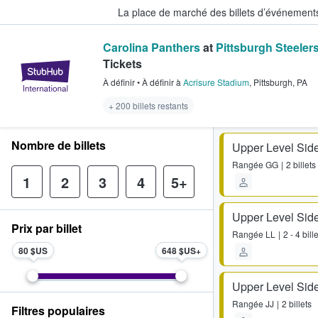
La place de marché des billets d’événement
Carolina Panthers
at
Pittsburgh Steeler
Tickets
StubHub - Où les fans achètent e
À définir
•
À définir
à
Acrisure Stadium
,
Pittsburgh
,
PA
+ 200 billets restants
Nombre de billets
Upper Level Side
Rangée
GG
2 billets
1
2
3
4
5+
Upper Level Side
Prix par billet
Rangée
LL
2 - 4 bill
80 $US
648 $US
Upper Level Side
Rangée
JJ
2 billets
Filtres populaires