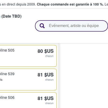
s en direct depuis 2009.
Chaque commande est garantie à 100 %.
Le
s
(Date TBD)
t vendent des billets
line 505
80 $US
chacun
line 539
81 $US
ets
chacun
line 506
81 $US
chacun