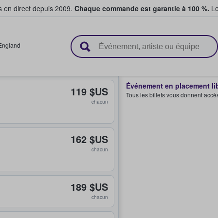
s en direct depuis 2009.
Chaque commande est garantie à 100 %.
Le
t vendent des billets
England
Événement en placement li
119 $US
Tous les billets vous donnent accè
chacun
162 $US
chacun
189 $US
chacun