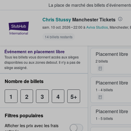
La place de marché des billets d’événement
Chris Stussy
Manchester Tickets
StubHub - Où les fans achètent e
sam. 10 oct. 2026
•
22:00
à
Aviva Studios
,
Manchester
,
14 billets restants
Événement en placement libre
Placement libre
Tous les billets vous donnent accès aux sièges
2 billets
disponibles ou aux zones debout. Il n'y a pas de
siège assigné.
Nombre de billets
Placement libre
1 - 4 billets
1
2
3
4
5+
Placement libre
Filtres populaires
1 - 5 billets
Afficher les prix avec les frais