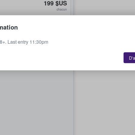
199 $US
chacun
mation
384 $US
chacun
+. Last entry 11:30pm
D'