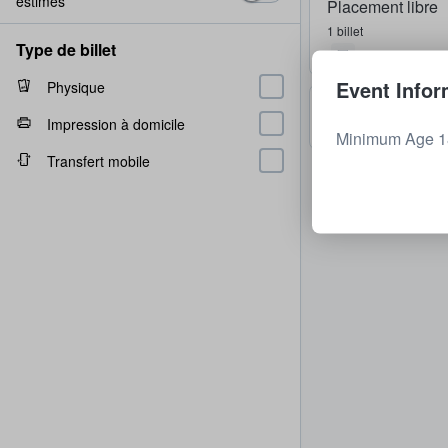
estimés
Placement libre
1 billet
Type de billet
Event Infor
Physique
Placement libre
Impression à domicile
1 - 2 billets
Minimum Age 18
Transfert mobile