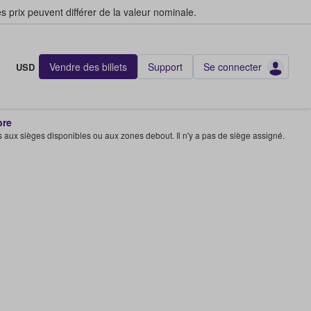
s prix peuvent différer de la valeur nominale.
Vendre des billets
Support
Se connecter
USD
bre
s aux sièges disponibles ou aux zones debout. Il n'y a pas de siège assigné.