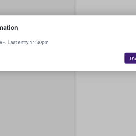
mation
+. Last entry 11:30pm
D'