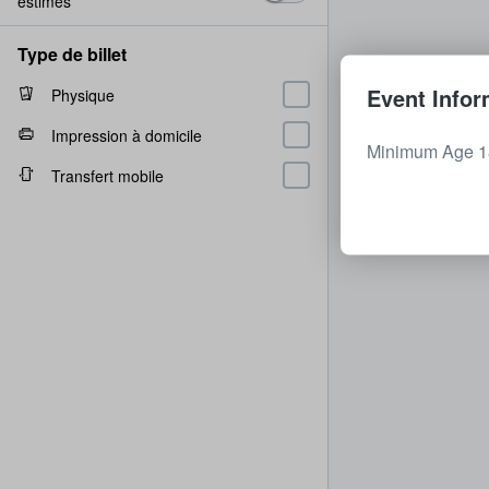
estimés
Type de billet
Event Infor
Physique
Impression à domicile
Minimum Age 18
Transfert mobile