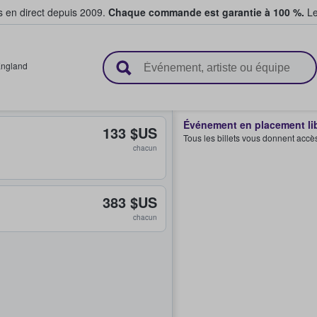
s en direct depuis 2009.
Chaque commande est garantie à 100 %.
Le
t vendent des billets
ngland
Événement en placement li
133 $US
Tous les billets vous donnent accè
chacun
383 $US
chacun