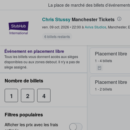
La place de marché des billets d’événement
Chris Stussy
Manchester Tickets
StubHub - Où les fans achètent e
ven. 09 oct. 2026
•
22:00
à
Aviva Studios
,
Manchester
,
E
6 billets restants
Événement en placement libre
Placement libre
Tous les billets vous donnent accès aux sièges
1 - 4 billets
disponibles ou aux zones debout. Il n'y a pas de
siège assigné.
Nombre de billets
Placement libre
1 - 2 billets
1
2
4
Filtres populaires
Afficher les prix avec les frais