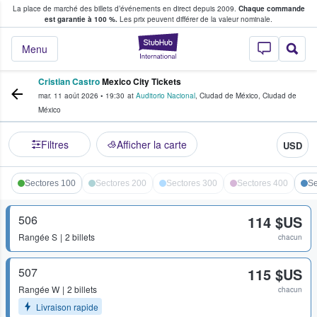
La place de marché des billets d’événements en direct depuis 2009.
Chaque commande
s fans achètent et vendent des billets
est garantie à 100 %.
Les prix peuvent différer de la valeur nominale.
StubHub - Où les f
Menu
Cristian Castro
Mexico City Tickets
mar. 11 août 2026
•
19:30
at
Auditorio Nacional
,
Ciudad de México
,
Ciudad de
México
Filtres
Afficher la carte
USD
Sectores 100
Sectores 200
Sectores 300
Sectores 400
Se
506
114 $US
Rangée
S
2 billets
chacun
507
115 $US
Rangée
W
2 billets
chacun
Livraison rapide