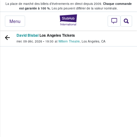
La place de marché des billets d’événements en direct depuis 2009.
Chaque commande
s fans achètent et vendent des billets
est garantie à 100 %.
Les prix peuvent différer de la valeur nominale.
StubHub - Où les f
Menu
David Bisbal
Los Angeles Tickets
mer. 09 déc. 2026
•
19:00
at
Wiltern Theatre
,
Los Angeles
,
CA