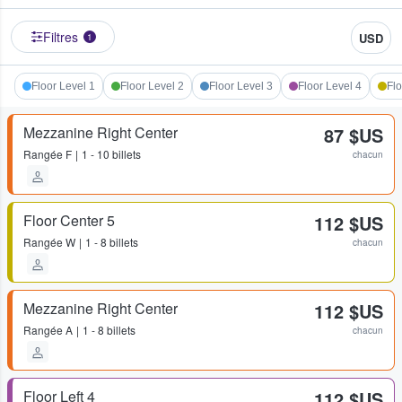
Filtres
USD
1
Floor Level 1
Floor Level 2
Floor Level 3
Floor Level 4
Flo
Mezzanine Right Center
87 $US
Rangée
F
1 - 10 billets
chacun
Floor Center 5
112 $US
Rangée
W
1 - 8 billets
chacun
Mezzanine Right Center
112 $US
Rangée
A
1 - 8 billets
chacun
Floor Left 4
112 $US