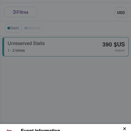
Filtres
USD
Stalls
Balcony
Unreserved Stalls
390 $US
1 - 2 billets
chacun
Event information