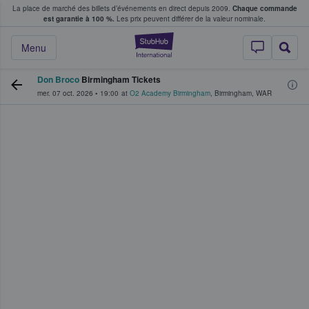
La place de marché des billets d’événements en direct depuis 2009.
Chaque commande
s fans achètent et vendent des billets
est garantie à 100 %.
Les prix peuvent différer de la valeur nominale.
StubHub - Où les f
Menu
Don Broco
Birmingham Tickets
mer. 07 oct. 2026
•
19:00
at
O2 Academy Birmingham
,
Birmingham
,
WAR