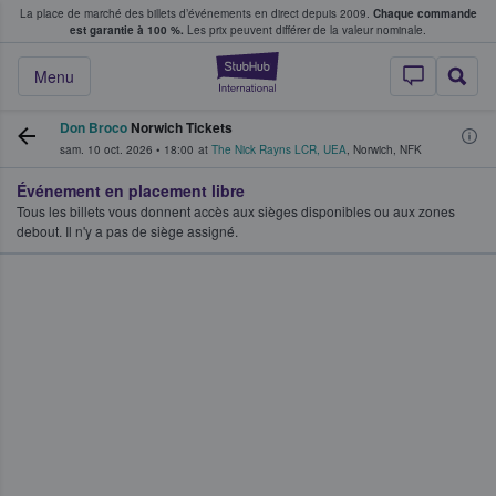
La place de marché des billets d’événements en direct depuis 2009.
Chaque commande
s fans achètent et vendent des billets
est garantie à 100 %.
Les prix peuvent différer de la valeur nominale.
StubHub - Où les f
Menu
Don Broco
Norwich Tickets
sam. 10 oct. 2026
•
18:00
at
The Nick Rayns LCR, UEA
,
Norwich
,
NFK
Événement en placement libre
Tous les billets vous donnent accès aux sièges disponibles ou aux zones
debout. Il n'y a pas de siège assigné.