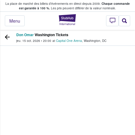
La place de marché des billets d’événements en direct depuis 2009.
Chaque commande
s fans achètent et vendent des billets
est garantie à 100 %.
Les prix peuvent différer de la valeur nominale.
StubHub - Où les f
Menu
Don Omar
Washington Tickets
jeu. 15 oct. 2026
•
20:00
at
Capital One Arena
,
Washington
,
DC