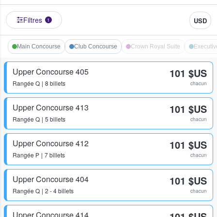
Filtres
USD
1
Main Concourse
Club Concourse
Crown Royal Suite
Executiv
Upper Concourse 405
101 $US
Rangée
Q
8 billets
chacun
Upper Concourse 413
101 $US
Rangée
Q
5 billets
chacun
Upper Concourse 412
101 $US
Rangée
P
7 billets
chacun
Upper Concourse 404
101 $US
Rangée
Q
2 - 4 billets
chacun
Upper Concourse 414
101 $US