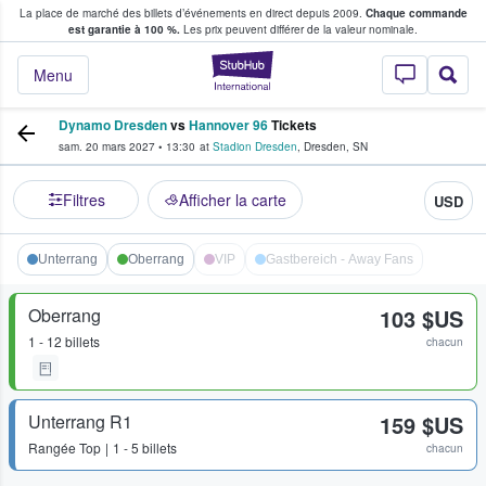
La place de marché des billets d’événements en direct depuis 2009.
Chaque commande
s fans achètent et vendent des billets
est garantie à 100 %.
Les prix peuvent différer de la valeur nominale.
StubHub - Où les f
Menu
Dynamo Dresden
vs
Hannover 96
Tickets
sam. 20 mars 2027
•
13:30
at
Stadion Dresden
,
Dresden
,
SN
Filtres
Afficher la carte
USD
Unterrang
Oberrang
VIP
Gastbereich - Away Fans
Oberrang
103 $US
1 - 12 billets
chacun
Unterrang R1
159 $US
Rangée
Top
1 - 5 billets
chacun