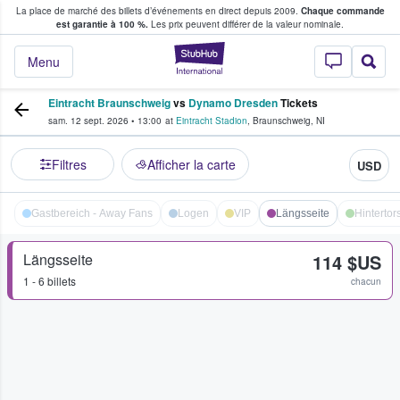
La place de marché des billets d’événements en direct depuis 2009.
Chaque commande
s fans achètent et vendent des billets
est garantie à 100 %.
Les prix peuvent différer de la valeur nominale.
StubHub - Où les f
Menu
Eintracht Braunschweig
vs
Dynamo Dresden
Tickets
sam. 12 sept. 2026
•
13:00
at
Eintracht Stadion
,
Braunschweig
,
NI
Filtres
Afficher la carte
USD
Gastbereich - Away Fans
Logen
VIP
Längsseite
Hintertor
Längsseite
114 $US
1 - 6 billets
chacun