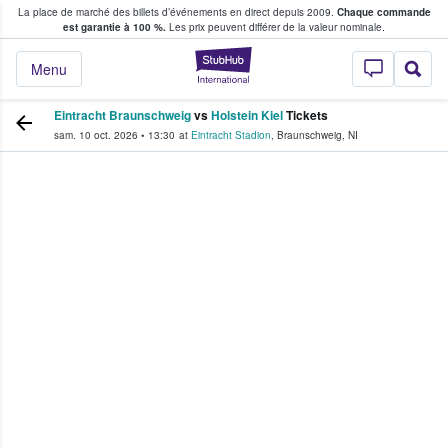
La place de marché des billets d’événements en direct depuis 2009.
Chaque commande
s fans achètent et vendent des billets
est garantie à 100 %.
Les prix peuvent différer de la valeur nominale.
StubHub - Où les f
Menu
Eintracht Braunschweig
vs
Holstein Kiel
Tickets
sam. 10 oct. 2026
•
13:30
at
Eintracht Stadion
,
Braunschweig
,
NI