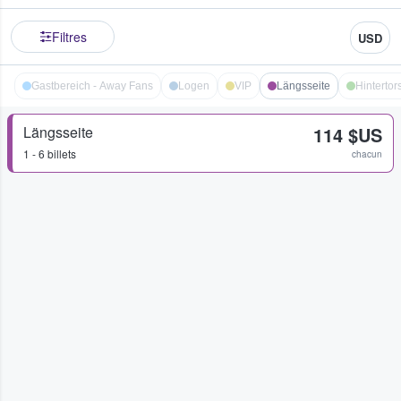
Filtres
USD
Gastbereich - Away Fans
Logen
VIP
Längsseite
Hintertor
Längsseite
114 $US
1 - 6 billets
chacun