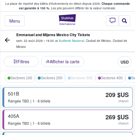
La place de marché des billets d’événements en direct depuis 2009.
Chaque commande
s fans achètent et vendent des billets
est garantie à 100 %.
Les prix peuvent différer de la valeur nominale.
StubHub - Où les f
Menu
Emmanuel and Mijares Mexico City Tickets
sam. 22 août 2026
•
19:00
at
Auditorio Nacional
,
Ciudad de México
,
Ciudad de
México
Filtres
Afficher la carte
USD
Sectores 100
Sectores 200
Sectores 300
Sectores 400
Se
501B
209 $US
Rangée
TBD
1 - 6 billets
chacun
405A
269 $US
Rangée
TBD
1 - 6 billets
chacun