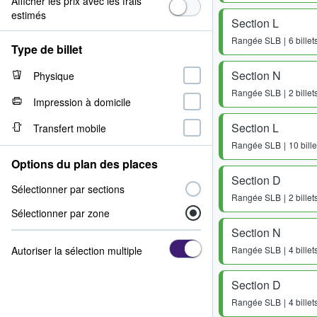
Afficher les prix avec les frais
estimés
Section L
Rangée
SLB
6 billet
Type de billet
Section N
Physique
Rangée
SLB
2 billet
Impression à domicile
Section L
Transfert mobile
Rangée
SLB
10 bille
Options du plan des places
Section D
Sélectionner par sections
Rangée
SLB
2 billet
Sélectionner par zone
Section N
Autoriser la sélection multiple
Rangée
SLB
4 billet
Section D
Rangée
SLB
4 billet