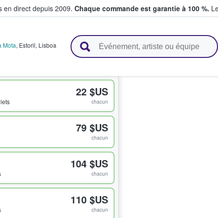
s en direct depuis 2009.
Chaque commande est garantie à 100 %.
Le
t vendent des billets
a Mota
,
Estoril
,
Lisboa
22 $US
llets
chacun
79 $US
chacun
104 $US
s
chacun
110 $US
s
chacun