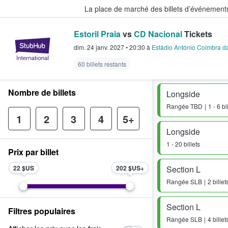
La place de marché des billets d’événement
Estoril Praia
vs
CD Nacional
Tickets
StubHub - Où les fans achètent e
dim. 24 janv. 2027
•
20:30
à
Estádio António Coimbra d
60 billets restants
Nombre de billets
Longside
Rangée
TBD
1 - 6 bi
1
2
3
4
5+
Longside
1 - 20 billets
Prix par billet
22 $US
202 $US
Section L
Rangée
SLB
2 billet
Section L
Filtres populaires
Rangée
SLB
4 billet