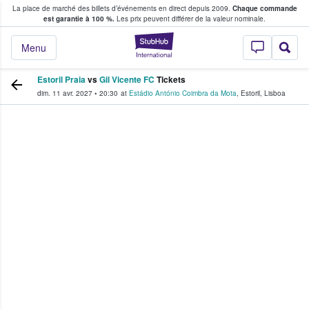
La place de marché des billets d’événements en direct depuis 2009.
Chaque commande
s fans achètent et vendent des billets
est garantie à 100 %.
Les prix peuvent différer de la valeur nominale.
StubHub - Où les f
Menu
Estoril Praia
vs
Gil Vicente FC
Tickets
dim. 11 avr. 2027
•
20:30
at
Estádio António Coimbra da Mota
,
Estoril
,
Lisboa