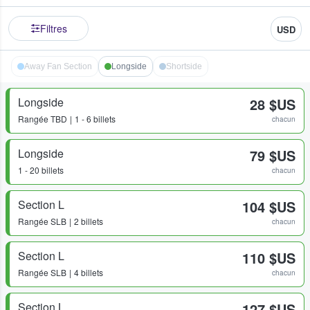
Filtres
USD
Away Fan Section
Longside
Shortside
Longside
28 $US
Rangée
TBD
1 - 6 billets
chacun
Longside
79 $US
1 - 20 billets
chacun
Section L
104 $US
Rangée
SLB
2 billets
chacun
Section L
110 $US
Rangée
SLB
4 billets
chacun
Section L
127 $US