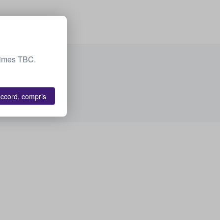
 Times TBC.
accord, compris