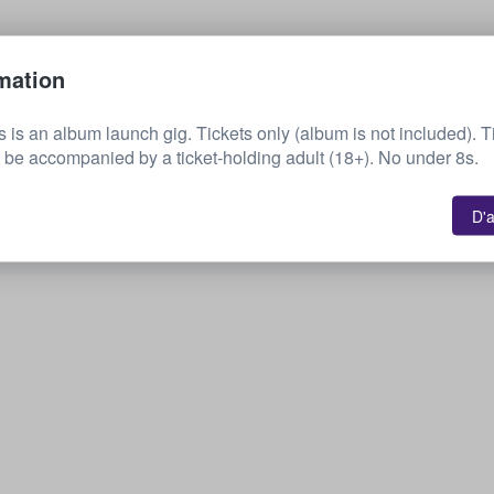
Vendez vos billets
mation
is is an album launch gig. Tickets only (album is not included).
Voir tous les événements à venir
be accompanied by a ticket-holding adult (18+). No under 8s.
D'
Vous souhaiteriez connaître d'autres options ?
Découvrez les options disponibles.