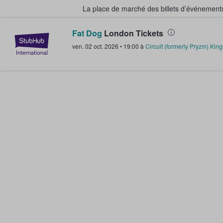
La place de marché des billets d’événement
Fat Dog
London Tickets
StubHub - Où les fans achètent e
ven. 02 oct. 2026
•
19:00
à
Circuit (formerly Pryzm) Kin