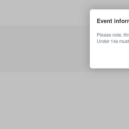
Event infor
Please note, th
Under 14s must 