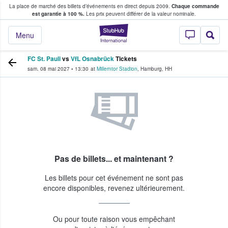
La place de marché des billets d’événements en direct depuis 2009.
Chaque commande
s fans achètent et vendent des billets
est garantie à 100 %.
Les prix peuvent différer de la valeur nominale.
StubHub - Où les f
Menu
FC St. Pauli
vs
VfL Osnabrück
Tickets
sam. 08 mai 2027
•
13:30
at
Millerntor Stadion
,
Hamburg
,
HH
Pas de billets... et maintenant ?
Les billets pour cet événement ne sont pas
encore disponibles, revenez ultérieurement.
Ou pour toute raison vous empêchant