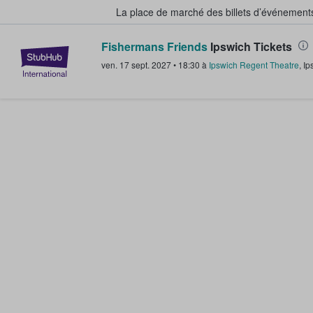
La place de marché des billets d’événement
Fishermans Friends
Ipswich Tickets
StubHub - Où les fans achètent e
ven. 17 sept. 2027
•
18:30
à
Ipswich Regent Theatre
,
Ip