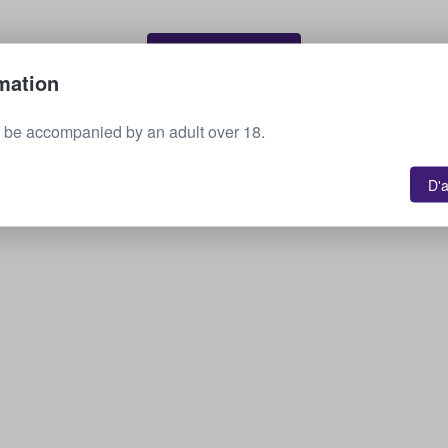
Vendez vos billets
mation
 be accompanied by an adult over 18.
Voir tous les événements à venir
D'
Vous souhaiteriez connaître d'autres options ?
Découvrez les options disponibles.