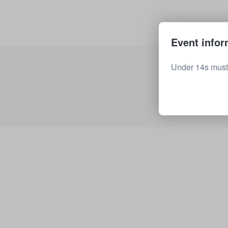
Event infor
Under 14s must