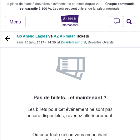
La place de marché des billets d’événements en direct depuis 2009.
Chaque commande
s fans achètent et vendent des billets
est garantie à 100 %.
Les prix peuvent différer de la valeur nominale.
StubHub - Où les f
Menu
Go Ahead Eagles
vs
AZ Alkmaar
Tickets
sam. 16 janv. 2027
•
14:30
at
De Adelaarshorst
,
Deventer
,
Overste
Pas de billets... et maintenant ?
Les billets pour cet événement ne sont pas
encore disponibles, revenez ultérieurement.
Ou pour toute raison vous empêchant