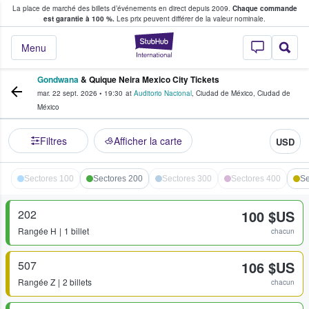
La place de marché des billets d’événements en direct depuis 2009.
Chaque commande
s fans achètent et vendent des billets
est garantie à 100 %.
Les prix peuvent différer de la valeur nominale.
StubHub - Où les f
Menu
Gondwana
& Quique Neira Mexico City Tickets
mar. 22 sept. 2026
•
19:30
at
Auditorio Nacional
,
Ciudad de México
,
Ciudad de
México
Filtres
Afficher la carte
USD
Sectores 100
Sectores 200
Sectores 300
Sectores 400
Se
202
100 $US
Rangée
H
1 billet
chacun
507
106 $US
Rangée
Z
2 billets
chacun