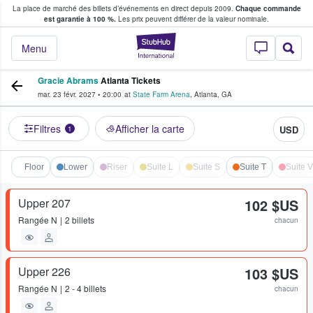
La place de marché des billets d’événements en direct depuis 2009.
Chaque commande
s fans achètent et vendent des billets
est garantie à 100 %.
Les prix peuvent différer de la valeur nominale.
StubHub - Où les f
Menu
Gracie Abrams
Atlanta Tickets
mar. 23 févr. 2027
•
20:00
at
State Farm Arena
,
Atlanta
,
GA
Filtres
Afficher la carte
USD
1
Floor
Lower
Riser
Suite L
Suite S
Suite T
Suite V
Upper 207
102 $US
Rangée
N
2 billets
chacun
Upper 226
103 $US
Rangée
N
2 - 4 billets
chacun