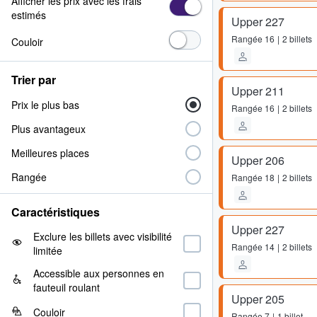
Afficher les prix avec les frais
estimés
Upper 227
Rangée
16
2 billets
Couloir
Trier par
Upper 211
Prix le plus bas
Rangée
16
2 billets
Plus avantageux
Meilleures places
Upper 206
Rangée
Rangée
18
2 billets
Caractéristiques
Upper 227
Exclure les billets avec visibilité
Rangée
14
2 billets
limitée
Accessible aux personnes en
fauteuil roulant
Upper 205
Couloir
Rangée
7
1 billet