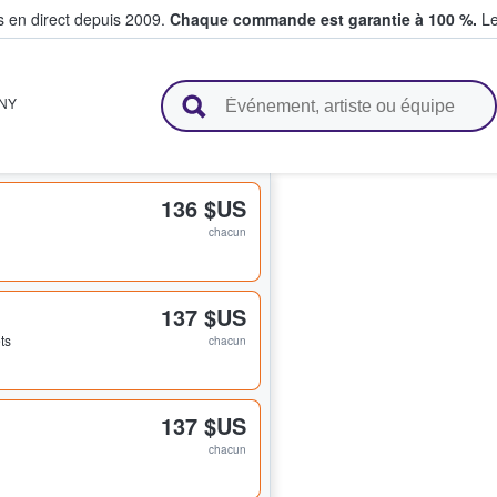
s en direct depuis 2009.
Chaque commande est garantie à 100 %.
Le
t vendent des billets
NY
136 $US
chacun
137 $US
ets
chacun
137 $US
chacun