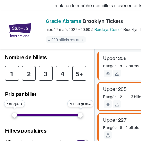
La place de marché des billets d’événement
Gracie Abrams
Brooklyn Tickets
StubHub - Où les fans achètent e
mer. 17 mars 2027
•
20:00
à
Barclays Center
,
Brooklyn
,
+ 200 billets restants
Nombre de billets
Upper 206
Rangée
19
2 billets
1
2
3
4
5+
Upper 205
Prix par billet
Rangée
12
1 - 3 bill
136 $US
1.060 $US
Upper 227
Rangée
15
2 billets
Filtres populaires